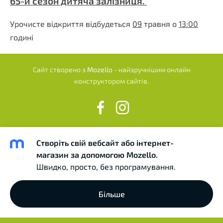
65-й сезон дитяча залізниця.
Урочисте відкриття відбудеться
09
травня о
13:00
годині
Сайт створено з
Mozello
- найзручнішим онлайн
конструктором сайтів.
Створіть свій вебсайт або інтернет-
магазин за допомогою Mozello.
Швидко, просто, без програмування.
Більше